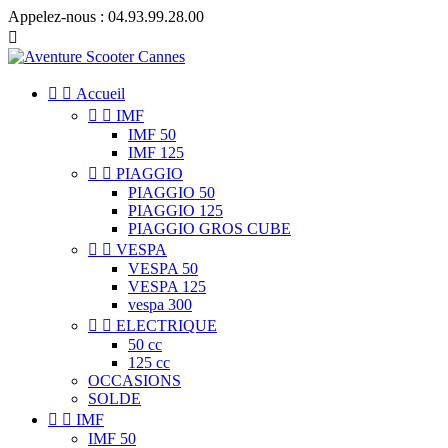
Appelez-nous :
04.93.99.28.00



Accueil


IMF
IMF 50
IMF 125


PIAGGIO
PIAGGIO 50
PIAGGIO 125
PIAGGIO GROS CUBE


VESPA
VESPA 50
VESPA 125
vespa 300


ELECTRIQUE
50 cc
125 cc
OCCASIONS
SOLDE


IMF
IMF 50